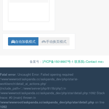
自动加载模式
手动换页模式
备案号：
沪ICP备15018907号-1
联系我<Contact me>
Fatal error
: Uncaught Error: Failed opening required
'/www/wwwroot/askpanda.cc/askpanda_dev/php/star/ai-
workbench/detail_ai_actions.php'
(include_path='.:/www/server/php/81/lib/php') in
/www/wwwroot/askpanda.cc/askpanda_dev/php/star/detail.php:1092 Stack
trace: #0 {main} thrown in
/www/wwwroot/askpanda.cc/askpanda_dev/php/star/detail.php
on line
1092