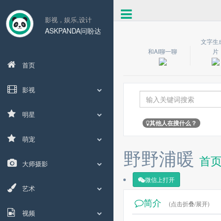
影视，娱乐,设计
ASKPANDA问盼达
文字生
和AI聊一聊
片
首页
影视
明星
其他人在搜什么？
萌宠
野野浦暖
首
大师摄影
微信上打开
艺术
简介
(点击折叠/展开)
视频