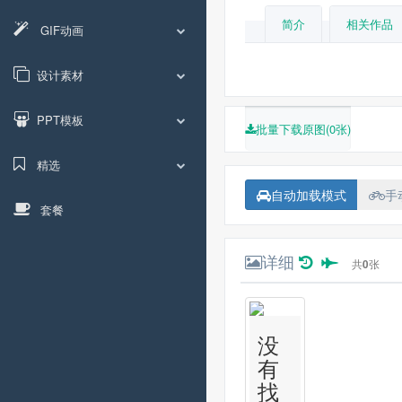
简介
相关作品
GIF动画
设计素材
PPT模板
批量下载原图(0张)
精选
自动加载模式
手
套餐
详细
共
0
张
没
有
找