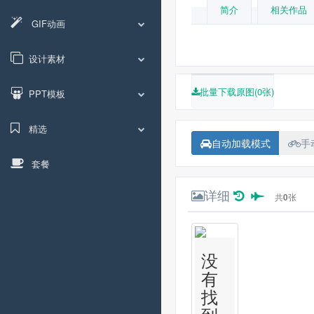
简介
相关作品
GIF动画
设计素材
批量下载原图(0张)
PPT模板
精选
自动加载模式
手
套餐
详细
共
0
张
没
有
找