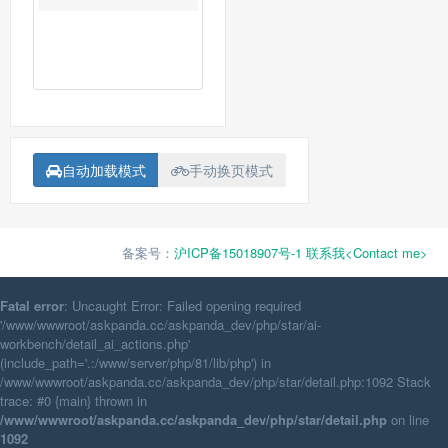
自动加载模式
手动换页模式
备案号：
沪ICP备15018907号-1
联系我<Contact me>
Fatal error
: Uncaught Error: Failed opening required
'/www/wwwroot/askpanda.cc/askpanda_dev/php/star/ai-
workbench/detail_ai_actions.php'
(include_path='.:/www/server/php/81/lib/php') in
/www/wwwroot/askpanda.cc/askpanda_dev/php/star/detail.php:1092 Stack
trace: #0 {main} thrown in
/www/wwwroot/askpanda.cc/askpanda_dev/php/star/detail.php
on line
1092