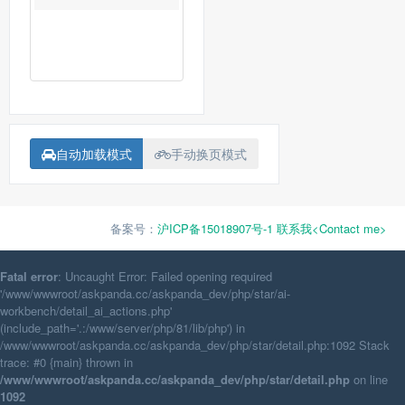
自动加载模式
手动换页模式
备案号：
沪ICP备15018907号-1
联系我<Contact me>
Fatal error
: Uncaught Error: Failed opening required
'/www/wwwroot/askpanda.cc/askpanda_dev/php/star/ai-
workbench/detail_ai_actions.php'
(include_path='.:/www/server/php/81/lib/php') in
/www/wwwroot/askpanda.cc/askpanda_dev/php/star/detail.php:1092 Stack
trace: #0 {main} thrown in
/www/wwwroot/askpanda.cc/askpanda_dev/php/star/detail.php
on line
1092