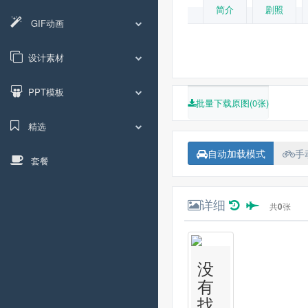
简介
剧照
GIF动画
设计素材
PPT模板
批量下载原图(0张)
精选
自动加载模式
手
套餐
详细
共
0
张
没
有
找