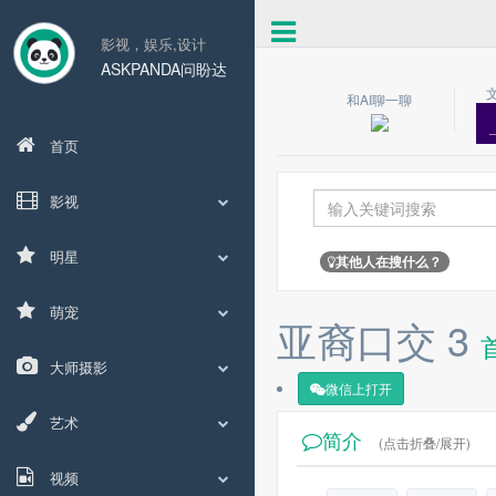
影视，娱乐,设计
ASKPANDA问盼达
和AI聊一聊
首页
影视
明星
其他人在搜什么？
萌宠
亚裔口交 3
大师摄影
微信上打开
艺术
简介
(点击折叠/展开)
视频