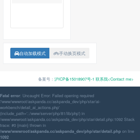
自动加载模式
手动换页模式
备案号：
沪ICP备15018907号-1
联系我<Contact me>
Fatal error
: Uncaught Error: Failed opening required
'/www/wwwroot/askpanda.cc/askpanda_dev/php/star/ai-
workbench/detail_ai_actions.php'
(include_path='.:/www/server/php/81/lib/php') in
/www/wwwroot/askpanda.cc/askpanda_dev/php/star/detail.php:1092 Stack
trace: #0 {main} thrown in
/www/wwwroot/askpanda.cc/askpanda_dev/php/star/detail.php
on line
1092