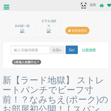
游客
文字生成图
和AI聊一聊
片
联系管理员
全部
Go!
以图搜图
其他人在搜什么？
新【ラード地獄】 ストレ
ートパンチでビーフ寸
前！？なみちえ(ポーク)の
お部屋初公開！ [ スパン