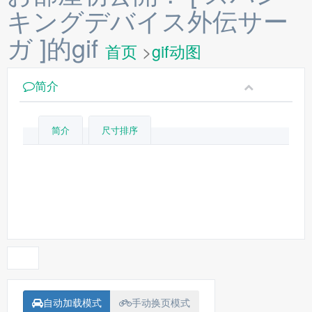
キングデバイス外伝サー
ガ ]的gif
首页
>
gif动图
简介
简介
尺寸排序
自动加载模式
手动换页模式