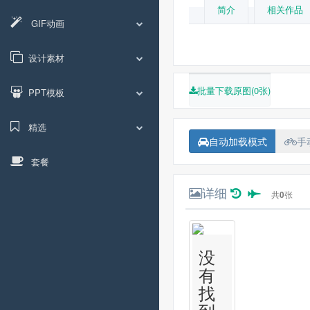
简介
相关作品
GIF动画
设计素材
批量下载原图(0张)
PPT模板
精选
自动加载模式
手
套餐
详细
共
0
张
没
有
找