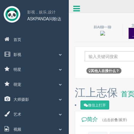
影视，娱乐,设计
ASKPANDA问盼达
和AI聊一聊
首页
影视
明星
其他人在搜什么？
萌宠
江上志保
首
大师摄影
微信上打开
艺术
简介
(点击折叠/展开)
视频