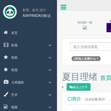
影视，娱乐,设计
ASKPANDA问盼达
和AI聊一聊
首页
影视
明星
其他人在搜什么？
萌宠
夏目理绪
首
大师摄影
微信上打开
艺术
简介
(点击折叠/展开)
视频