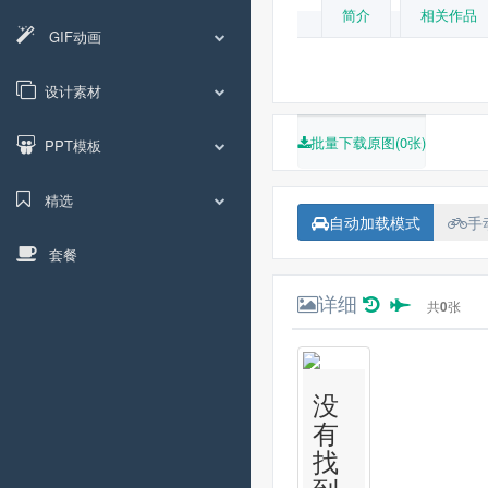
简介
相关作品
GIF动画
设计素材
批量下载原图(0张)
PPT模板
精选
自动加载模式
手
套餐
详细
共
0
张
没
有
找