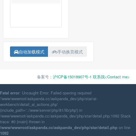
自动加载模式
手动换页模式
备案号：
沪ICP备15018907号-1
联系我<Contact me>
Fatal error
: Uncaught Error: Failed opening required
'/www/wwwroot/askpanda.cc/askpanda_dev/php/star/ai-
workbench/detail_ai_actions.php'
(include_path='.:/www/server/php/81/lib/php') in
/www/wwwroot/askpanda.cc/askpanda_dev/php/star/detail.php:1092 Stack
trace: #0 {main} thrown in
/www/wwwroot/askpanda.cc/askpanda_dev/php/star/detail.php
on line
1092