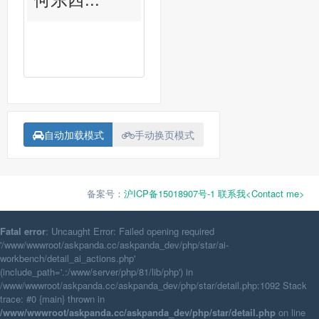
自动加载模式
手动换页模式
备案号：
沪ICP备15018907号-1
联系我<Contact me>
Fatal error
: Uncaught Error: Failed opening required
'/www/wwwroot/askpanda.cc/askpanda_dev/php/star/ai-
workbench/detail_ai_actions.php'
(include_path='.:/www/server/php/81/lib/php') in
/www/wwwroot/askpanda.cc/askpanda_dev/php/star/detail.php:1092 Stack
trace: #0 {main} thrown in
/www/wwwroot/askpanda.cc/askpanda_dev/php/star/detail.php
on line