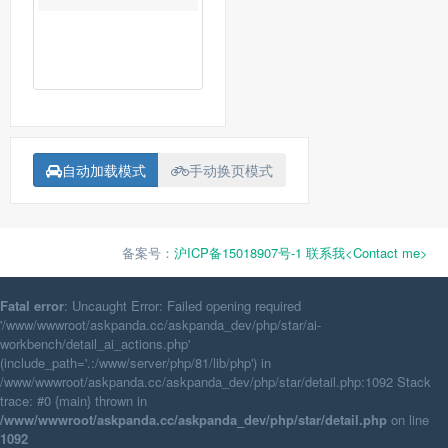
自动加载模式
手动换页模式
备案号：
沪ICP备15018907号-1
联系我<Contact me>
Fatal error
: Uncaught Error: Failed opening required
'/www/wwwroot/askpanda.cc/askpanda_dev/php/star/ai-
workbench/detail_ai_actions.php'
(include_path='.:/www/server/php/81/lib/php') in
/www/wwwroot/askpanda.cc/askpanda_dev/php/star/detail.php:1092 Stack
trace: #0 {main} thrown in
/www/wwwroot/askpanda.cc/askpanda_dev/php/star/detail.php
on line
1092