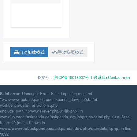
自动加载模式
手动换页模式
备案号：
沪ICP备15018907号-1
联系我<Contact me>
Fatal error
: Uncaught Error: Failed opening required
'/www/wwwroot/askpanda.cc/askpanda_dev/php/star/ai-
workbench/detail_ai_actions.php'
(include_path='.:/www/server/php/81/lib/php') in
/www/wwwroot/askpanda.cc/askpanda_dev/php/star/detail.php:1092 Stack
trace: #0 {main} thrown in
/www/wwwroot/askpanda.cc/askpanda_dev/php/star/detail.php
on line
1092