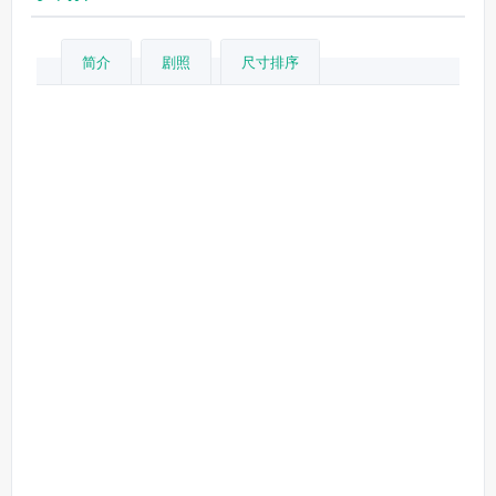
简介
剧照
尺寸排序
蒂姆·米勒
瑞特·里斯
保罗·韦尼克
法比安·尼切扎
罗伯·莱菲尔德
瑞安·雷诺兹
莫蕾娜·巴卡琳
艾德·斯克林
吉娜·卡拉诺
布里安娜·希德布兰德
斯蒂芬·卡皮契奇
莱斯利·格塞斯
杰德·瑞斯
卡兰·索尼
斯坦·李
兰德尔·瑞德
小
伊萨克·C.辛格尔顿
艾德·斯克林