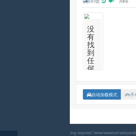
详细
共
0
张
没
有
找
到
任
何
东
西...
自动加载模式
手
Fatal error
: Uncaught Error: Failed opening required '/www/wwwroot/askpanda.