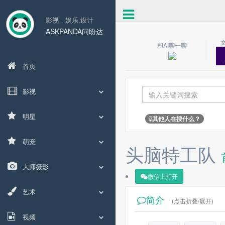
影视，娱乐,设计
ASKPANDA问盼达
和AI聊一聊
首页
影视
明星
其他人在搜什么？
萌宠
头脑特工队
大师摄影
微信上打开
艺术
简介
(点击折叠/展开)
视频