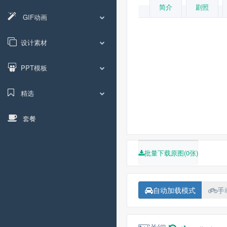
简介
剧照
GIF动画
彼特·道格特
罗纳尔多·
艾米·波勒
菲利丝·史密斯
设计素材
大卫·戈尔兹
弗兰克·奥兹
乔
PPT模板
凯特
精选
敏迪
套餐
批量下载原图(0张)
自动加载模式
手