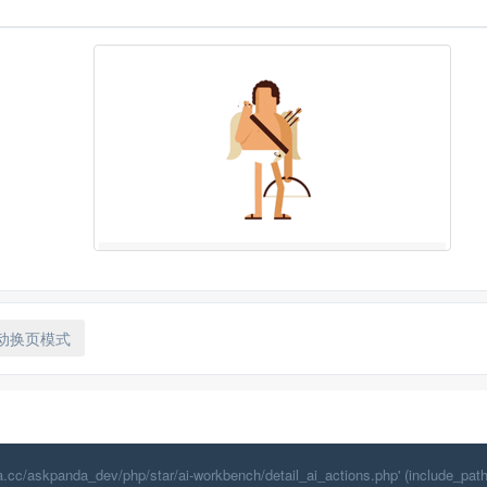
加载中.....
动换页模式
cc/askpanda_dev/php/star/ai-workbench/detail_ai_actions.php' (include_path=