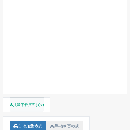
陈凯歌
芦苇
李碧华
张国荣
张丰毅
巩俐
葛
优
英达
蒋雯丽
吴大维
吕齐
雷汉
尹治
马明威
费振翔
智一桐
李春
赵海龙
李丹
童弟
沈慧芬
黄斐
徐杰
张丰毅
张国荣
巩俐
批量下载原图(0张)
自动加载模式
手动换页模式