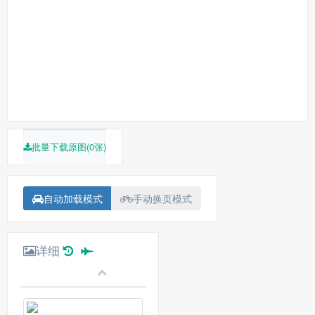
费尔南多·梅里尔斯
卡迪亚·兰德
保罗·林斯
布罗里欧
·曼托伐尼
亚历桑德雷·罗德里格斯
莱安德鲁·菲尔米诺
菲
利佩·哈根森
道格拉斯·席尔瓦
乔纳森·哈根森
马修斯·纳克加勒
艾莉丝·布拉加
批量下载原图(0张)
自动加载模式
手动换页模式
详细