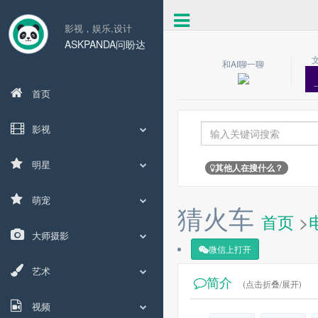
影视，娱乐,设计
ASKPANDA问盼达
和AI聊一聊
首页
影视
明星
其他人在搜什么？
萌宠
猜火车
首页
>
大师摄影
微信上打开
艺术
简介
(点击折叠/展开)
视频