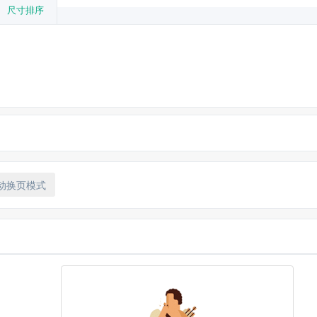
尺寸排序
·威尔什
约翰·霍奇
伊万·麦克格雷格
艾文·布莱纳
约翰尼·李·米勒
凯
德勒
波林·林奇
雪莉·亨德森
斯图尔特·麦克奎里
埃文·威尔什
戴尔·温顿
唐纳
动换页模式