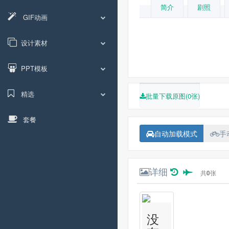
简介
剧照
GIF动画
丹尼·博伊尔
埃文
莫
艾琳·尼古拉斯
苏珊·维
设计素材
玛
约翰·霍奇
安德鲁·麦克
PPT模板
精选
批量下载原图(0张)
套餐
自动加载模式
手
详细
共
0
张
没