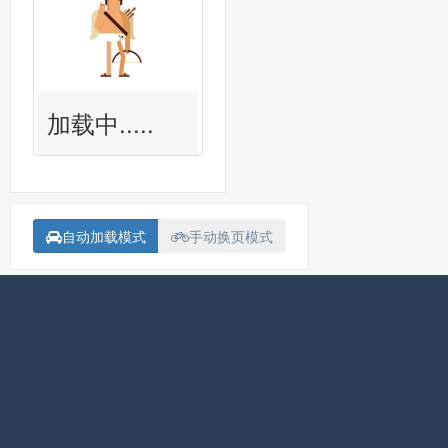
加载中.....
自动加载模式
手动换页模式
备案号：
沪ICP备15018907号-1
联系我<Contact me>
Fatal error
: Uncaught Error: Failed opening required
'/www/wwwroot/askpanda.cc/askpanda_dev/php/star/ai-
workbench/detail_ai_actions.php'
(include_path='.:/www/server/php/81/lib/php') in
/www/wwwroot/askpanda.cc/askpanda_dev/php/star/detail.php:1092 Stack