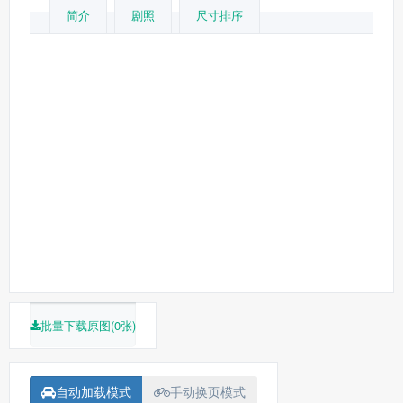
简介
剧照
尺寸排序
戈尔·维宾斯基
Ted Elliott
特里·鲁西奥
约翰尼·
德普
杰弗里·拉什
奥兰多·布鲁姆
凯拉·奈特莉
周润发
比尔·
奈伊
奥兰多·布
鲁姆
凯拉·奈特莉
批量下载原图(0张)
自动加载模式
手动换页模式