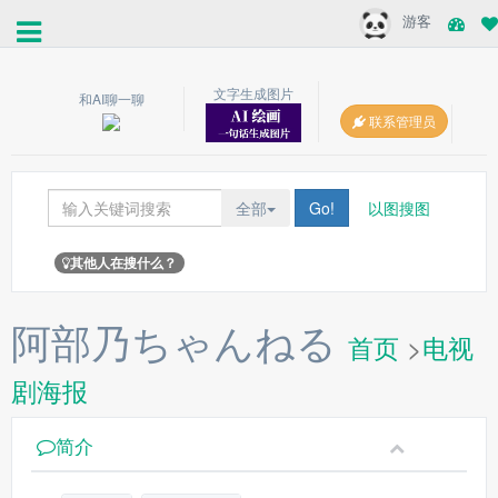
游客
文字生成图片
和AI聊一聊
联系管理员
全部
Go!
以图搜图
其他人在搜什么？
阿部乃ちゃんねる
首页
>
电视
剧海报
简介