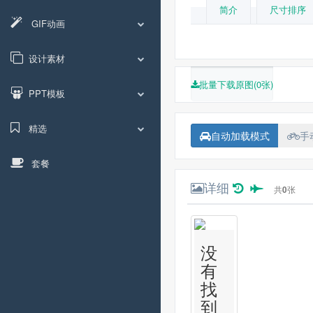
简介
尺寸排序
GIF动画
设计素材
批量下载原图(0张)
PPT模板
精选
自动加载模式
手
套餐
详细
共
0
张
没
有
找
到