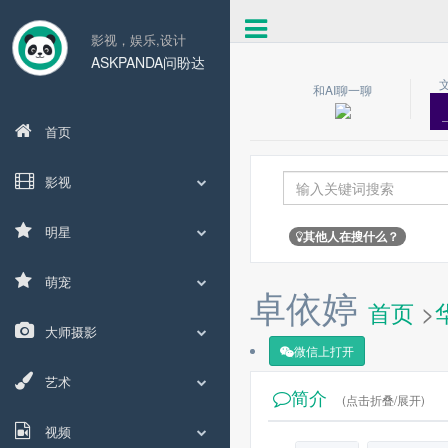
影视，娱乐,设计
ASKPANDA问盼达
和AI聊一聊
首页
影视
明星
其他人在搜什么？
萌宠
卓依婷
首页
>
大师摄影
微信上打开
艺术
简介
(点击折叠/展开)
视频