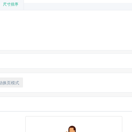
尺寸排序
杰里米·莱文
尼古拉斯·斯帕克斯
瑞恩·高斯林
瑞秋·麦克亚当
詹姆斯·麦斯登
詹姆斯·加纳
动换页模式