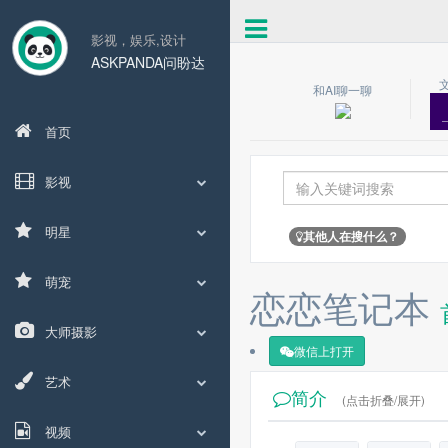
影视，娱乐,设计
ASKPANDA问盼达
和AI聊一聊
首页
影视
明星
其他人在搜什么？
萌宠
恋恋笔记本
大师摄影
微信上打开
艺术
简介
(点击折叠/展开)
视频