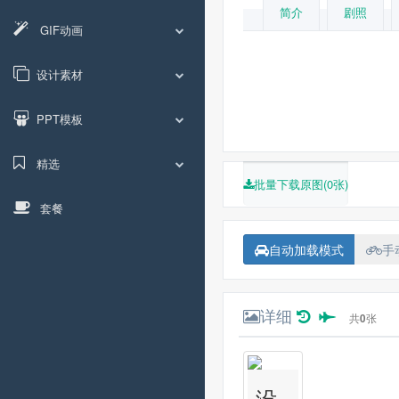
简介
剧照
GIF动画
尼克·卡萨维蒂
瑟·沃奎斯特
杰弗里·奈特
设计素材
PPT模板
精选
批量下载原图(0张)
套餐
自动加载模式
手
详细
共
0
张
没